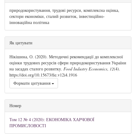
природокористування, трудові ресурси, комплексна оцінка,
сектори економіки, сталий розвиток, інвестиційно-
інноваційна політика
##plugins.themes.bootstrap3.article.details#
Як цитувати
Нікішина, О. (2020). Методичні рекомендації до комплексної
оцінки трудових ресурсів сфери природокористування України
на засадах сталого розвитку.
Food Industry Economics
,
12
(4).
https://doi.org/10.15673/fie.v12i4.1916
Формати цитування
Номер
Том 12 № 4 (2020): ЕКОНОМІКА ХАРЧОВОЇ
ПРОМИСЛОВОСТІ