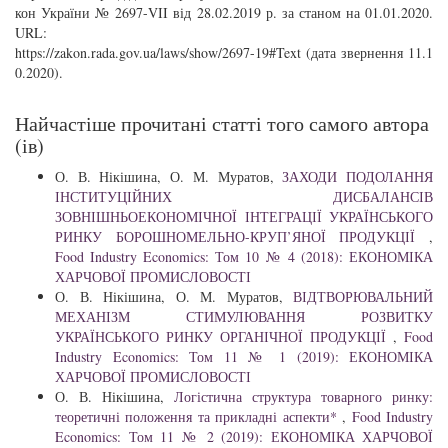
кон України № 2697-VII від 28.02.2019 р. за станом на 01.01.2020.
URL:
https://zakon.rada.gov.ua/laws/show/2697-19#Text (дата звернення 11.1
0.2020).
Найчастіше прочитані статті того самого автора
(ів)
О. В. Нікішина, О. М. Муратов,
ЗАХОДИ ПОДОЛАННЯ
ІНСТИТУЦІЙНИХ ДИСБАЛАНСІВ
ЗОВНІШНЬОЕКОНОМІЧНОЇ ІНТЕГРАЦІЇ УКРАЇНСЬКОГО
РИНКУ БОРОШНОМЕЛЬНО-КРУП’ЯНОЇ ПРОДУКЦІЇ
,
Food Industry Economics: Том 10 № 4 (2018): ЕКОНОМІКА
ХАРЧОВОЇ ПРОМИСЛОВОСТІ
О. В. Нікішина, О. М. Муратов,
ВІДТВОРЮВАЛЬНИЙ
МЕХАНІЗМ СТИМУЛЮВАННЯ РОЗВИТКУ
УКРАЇНСЬКОГО РИНКУ ОРГАНІЧНОЇ ПРОДУКЦІЇ
,
Food
Industry Economics: Том 11 № 1 (2019): ЕКОНОМІКА
ХАРЧОВОЇ ПРОМИСЛОВОСТІ
О. В. Нікішина,
Логістична структура товарного ринку:
теоретичні положення та прикладні аспекти*
,
Food Industry
Economics: Том 11 № 2 (2019): ЕКОНОМІКА ХАРЧОВОЇ