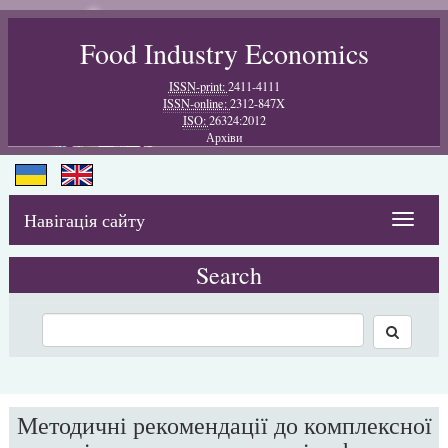
Food Industry Economics
ISSN-print:
2411-4111
ISSN-online:
2312-847X
ISO:
26324:2012
Архiви
Навігація сайту
Toggle
navigat
Search
Методичні рекомендації до комплексної