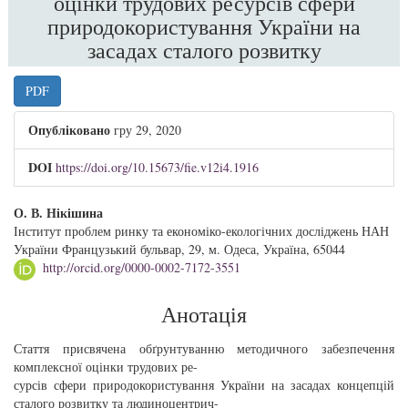
оцінки трудових ресурсів сфери
природокористування України на
засадах сталого розвитку
##plugins.themes.bootstrap3.article.sidebar
PDF
Опубліковано
гру 29, 2020
DOI
https://doi.org/10.15673/fie.v12i4.1916
##plugins.themes.bootstrap3.article.main##
О. В. Нікішина
Інститут проблем ринку та економіко-екологічних досліджень НАН
України Французький бульвар, 29, м. Одеса, Україна, 65044
http://orcid.org/0000-0002-7172-3551
Анотація
Стаття присвячена обґрунтуванню методичного забезпечення
комплексної оцінки трудових ре-
сурсів сфери природокористування України на засадах концепцій
сталого розвитку та людиноцентрич-