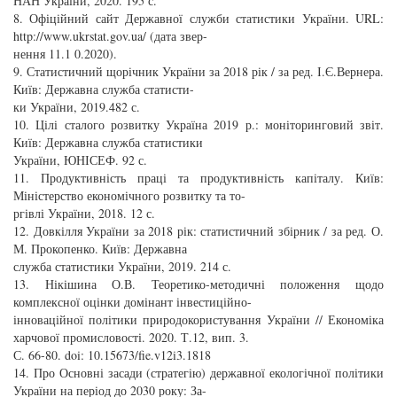
НАН України, 2020. 195 с.
8. Офіційний сайт Державної служби статистики України. URL:
http://www.ukrstat.gov.ua/ (дата звер-
нення 11.1 0.2020).
9. Статистичний щорічник України за 2018 рік / за ред. І.Є.Вернера.
Київ: Державна служба статисти-
ки України, 2019.482 с.
10. Цілі сталого розвитку Україна 2019 р.: моніторинговий звіт.
Київ: Державна служба статистики
України, ЮНІСЕФ. 92 с.
11. Продуктивність праці та продуктивність капіталу. Київ:
Міністерство економічного розвитку та то-
ргівлі України, 2018. 12 с.
12. Довкілля України за 2018 рік: статистичний збірник / за ред. О.
М. Прокопенко. Київ: Державна
служба статистики України, 2019. 214 с.
13. Нікішина О.В. Теоретико-методичні положення щодо
комплексної оцінки домінант інвестиційно-
інноваційної політики природокористування України // Економіка
харчової промисловості. 2020. Т.12, вип. 3.
С. 66-80. doi: 10.15673/fie.v12i3.1818
14. Про Основні засади (стратегію) державної екологічної політики
України на період до 2030 року: За-