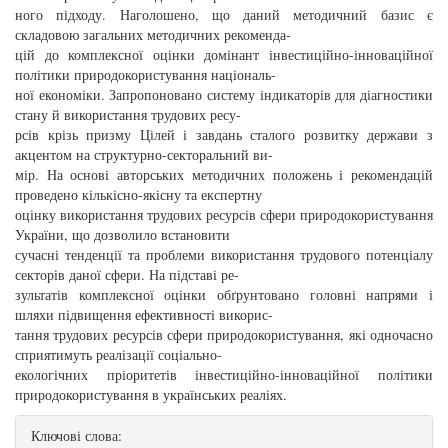
ного підходу. Наголошено, що даний методичний базис є
складовою загальних методичних рекоменда-
цій до комплексної оцінки домінант інвестиційно-інноваційної
політики природокористування національ-
ної економіки. Запропоновано систему індикаторів для діагностики
стану й використання трудових ресу-
рсів крізь призму Цілей і завдань сталого розвитку держави з
акцентом на структурно-секторальний ви-
мір. На основі авторських методичних положень і рекомендацій
проведено кількісно-якісну та експертну
оцінку використання трудових ресурсів сфери природокористування
України, що дозволило встановити
сучасні тенденції та проблеми використання трудового потенціалу
секторів даної сфери. На підставі ре-
зультатів комплексної оцінки обґрунтовано головні напрями і
шляхи підвищення ефективності викорис-
тання трудових ресурсів сфери природокористування, які одночасно
сприятимуть реалізації соціально-
екологічних пріоритетів інвестиційно-інноваційної політики
природокористування в українських реаліях.
Ключові слова: