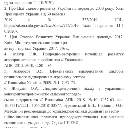
(дата звернення 11.1 0.2020).
2. Про Цілі сталого розвитку України на період до 2030 року: Указ
Президента України від 30 вересня
2019 р. № 722/2019. URL:
https://zakon.rada.gov.ua/laws/show/722/2019 (дата звернення 11.1
0.2020).
3. Цілі Сталого Розвитку: Україна: Національна доповідь 2017.
Київ: Міністерство економічного роз-
витку і торгівлі України, 2017. 176 с.
4. Мазур Г.Ф. Природно-ресурсний потенціал розвитку
агропромислового виробництва // Економіка
АПК. 2013. №10. С.80 – 86.
5. Амбросов В.Я. Ефективність використання факторів
розширеного відтворення в аграрному секторі
// Економіка України. 2009. №1. С.67-73.
6. Жигулін О.А. Людино-центричний підхід в управлінні
конкурентоспроможністю сільськогосподар-
ських підприємств // Економіка АПК. 2018. №10. С.57-63. doi:
10.32317/2221 -1055.2018100577. Буркинський Б.В., Нікішина О.В.
Методичні рекомендації до комплексної оцінки домінант інвести-
ційно-інноваційної політики природокористування національної
економіки: наук. доповідь. Одеса: ІПРЕЕД