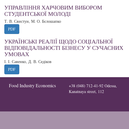
УПРАВЛІННЯ ХАРЧОВИМ ВИБОРОМ
СТУДЕНТСЬКОЇ МОЛОДІ
Т. В. Свистун, М. О. Бєлошапко
PDF
УКРАЇНСЬКІ РЕАЛІЇ ЩОДО СОЦІАЛЬНОЇ
ВІДПОВІДАЛЬНОСТІ БІЗНЕСУ У СУЧАСНИХ
УМОВАХ
І. І. Савенко, Д. В. Седіков
PDF
Food Industry Economics
+38 (048) 712-41-92
Odessa,
Kanatnaya street, 112