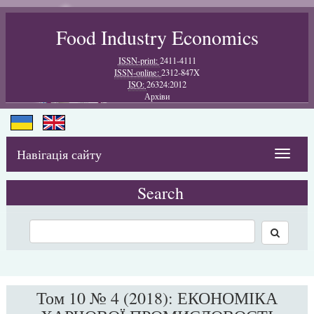
Food Industry Economics
ISSN-print:
2411-4111
ISSN-online:
2312-847X
ISO:
26324:2012
Архiви
Навігація сайту
Toggle
navigat
Search
Том 10 № 4 (2018): ЕКОНОМІКА