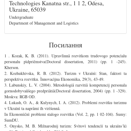
Technologies Kanatna str., 1 1 2, Odesa,
Ukraine, 65039
Undergraduate
Department of Management and Logistics
Посилання
1 . Kozak, K. B. (2011). Upravlìnnâ rozvitkom trudovogo potencìalu
personalu pìdpriêmstva(Doctoral dissertation, 2011) (pp. 1 -245).
Kherson.
2. Kozhukhivska, R. B. (2012). Turizm v Ukraïnì: Stan, faktori ta
perspektiva rozvitku. Ìnnovacìjna Ekonomìka, 29(3), 43-49.
3. Labunskiy, L. V. (2004). Metodologiâ razvitiâ kompetencij personala
gornodobyvaûŝego predpriâtiâ(Doctoral dissertation, 2004) (pp. 1 -329).
Moskva: RGB OD.
4. Lukash, O. A., & Kulynych, I. A. (2012). Problemi rozvitku turizmu
v Ukraïnì ta naprâmi ïh virìšennâ.
In Ekonomìčnì problemi stalogo rozvitku (Vol. 2, pp. 1 02-104). Sumy:
SumDU.
5. Onysko, M. B. Mìžnarodnij turizm: Svìtovì tendencìï ta ukraïns´kì