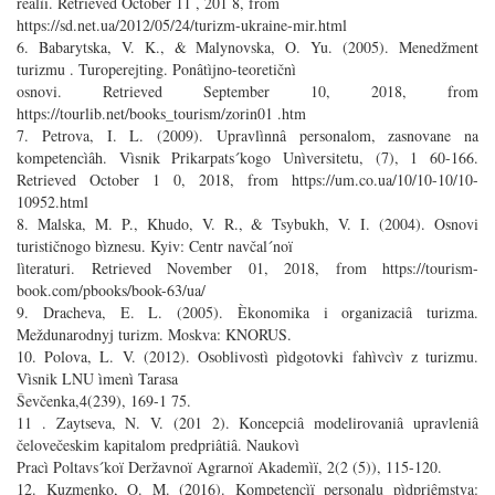
realìï. Retrieved October 11 , 201 8, from
https://sd.net.ua/2012/05/24/turizm-ukraine-mir.html
6. Babarytska, V. K., & Malynovska, O. Yu. (2005). Menedžment
turizmu . Turoperejting. Ponâtìjno-teoretičnì
osnovi. Retrieved September 10, 2018, from
https://tourlib.net/books_tourism/zorin01 .htm
7. Petrova, I. L. (2009). Upravlìnnâ personalom, zasnovane na
kompetencìâh. Vìsnik Prikarpats´kogo Unìversitetu, (7), 1 60-166.
Retrieved October 1 0, 2018, from https://um.co.ua/10/10-10/10-
10952.html
8. Malska, M. P., Khudo, V. R., & Tsybukh, V. I. (2004). Osnovi
turističnogo bìznesu. Kyiv: Centr navčal´noï
lìteraturi. Retrieved November 01, 2018, from https://tourism-
book.com/pbooks/book-63/ua/
9. Dracheva, E. L. (2005). Èkonomika i organizaciâ turizma.
Meždunarodnyj turizm. Moskva: KNORUS.
10. Polova, L. V. (2012). Osoblivostì pìdgotovki fahìvcìv z turizmu.
Vìsnik LNU ìmenì Tarasa
Ševčenka,4(239), 169-1 75.
11 . Zaytseva, N. V. (201 2). Koncepciâ modelirovaniâ upravleniâ
čelovečeskim kapitalom predpriâtiâ. Naukovì
Pracì Poltavs´koï Deržavnoï Agrarnoï Akademìï, 2(2 (5)), 115-120.
12. Kuzmenko, O. M. (2016). Kompetencìï personalu pìdpriêmstva: