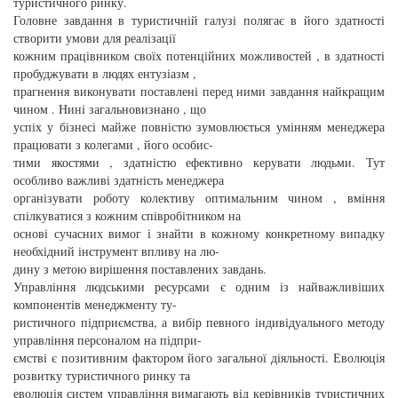
туристичного ринку.
Головне завдання в туристичній галузі полягає в його здатності
створити умови для реалізації
кожним працівником своїх потенційних можливостей , в здатності
пробуджувати в людях ентузіазм ,
прагнення виконувати поставлені перед ними завдання найкращим
чином . Нині загальновизнано , що
успіх у бізнесі майже повністю зумовлюється умінням менеджера
працювати з колегами , його особис-
тими якостями , здатністю ефективно керувати людьми. Тут
особливо важливі здатність менеджера
організувати роботу колективу оптимальним чином , вміння
спілкуватися з кожним співробітником на
основі сучасних вимог і знайти в кожному конкретному випадку
необхідний інструмент впливу на лю-
дину з метою вирішення поставлених завдань.
Управління людськими ресурсами є одним із найважливіших
компонентів менеджменту ту-
ристичного підприємства, а вибір певного індивідуального методу
управління персоналом на підпри-
ємстві є позитивним фактором його загальної діяльності. Еволюція
розвитку туристичного ринку та
еволюція систем управління вимагають від керівників туристичних