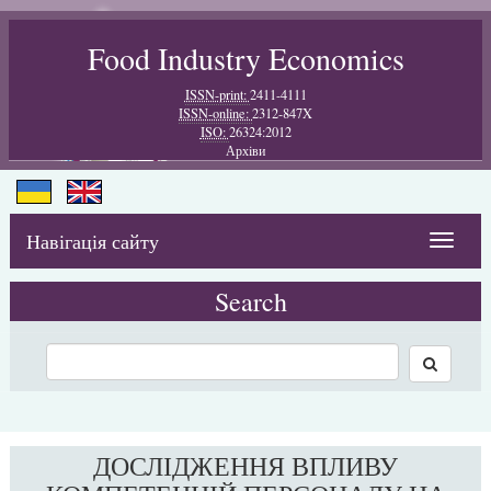
Food Industry Economics
ISSN-print:
2411-4111
ISSN-online:
2312-847X
ISO:
26324:2012
Архiви
Навігація сайту
Toggle
navigat
Search
ДОСЛІДЖЕННЯ ВПЛИВУ