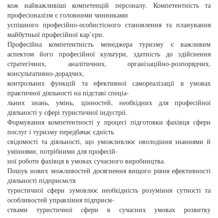
кож найважливіші компетенцій персоналу. Компетентність та
професіоналізм є головними чинниками
успішного професійно-особистісного становлення та планування
майбутньої професійної кар’єри.
Професійна компетентність менеджера туризму є важливим
аспектом його професійної культури, здатність до здійснення
стратегічних, аналітичних, організаційно-розпорядчих,
консультативно-дорадчих,
контрольних функцій та ефективної самореалізації в умовах
практичної діяльності на підставі спеціа-
льних знань, умінь, цінностей, необхідних для професійної
діяльності у сфері туристичної індустрії.
Формування компетентності у процесі підготовки фахівця сфери
послуг і туризму передбачає єдність
свідомості та діяльності, що уможливлює оволодіння знаннями й
уміннями, потрібними для професій-
ної роботи фахівця в умовах сучасного виробництва.
Пошук нових можливостей досягнення вищого рівня ефективності
діяльності підприємств
туристичної сфери зумовлює необхідність розуміння сутності та
особливостей управління підприєм-
ствами туристичної сфери в сучасних умовах розвитку