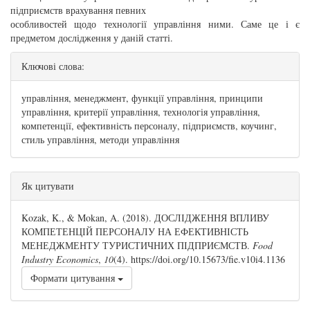
підприємств врахування певних
особливостей щодо технології управління ними. Саме це і є
предметом дослідження у даній статті.
Ключові слова:
управління, менеджмент, функції управління, принципи
управління, критерії управління, технологія управління,
компетенції, ефективність персоналу, підприємств, коучинг,
стиль управління, методи управління
##plugins.themes.bootstrap3.article.details#
Як цитувати
Kozak, K., & Mokan, A. (2018). ДОСЛІДЖЕННЯ ВПЛИВУ
КОМПЕТЕНЦІЙ ПЕРСОНАЛУ НА ЕФЕКТИВНІСТЬ
МЕНЕДЖМЕНТУ ТУРИСТИЧНИХ ПІДПРИЄМСТВ.
Food
Industry Economics
,
10
(4). https://doi.org/10.15673/fie.v10i4.1136
Формати цитування