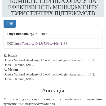
КОМПЕТЕНЦІЙ ПЕРСОНАЛУ НА
ЕФЕКТИВНІСТЬ МЕНЕДЖМЕНТУ
ТУРИСТИЧНИХ ПІДПРИЄМСТВ
##plugins.themes.bootstrap3.article.sidebar
PDF
Опубліковано
гру 23, 2018
DOI
https://doi.org/10.15673/fie.v10i4.1136
##plugins.themes.bootstrap3.article.main##
K. Kozak
Odessa National Academy of Food Technologies Kanatna str., 1 1 2,
Odesa, Ukraine, 65039
A. Mokan
Odessa National Academy of Food Technologies Kanatna str., 1 1 2,
Odesa, Ukraine, 65039
Анотація
У статті досліджено сутність та особливості управління
туристичними підприємствами,а та-