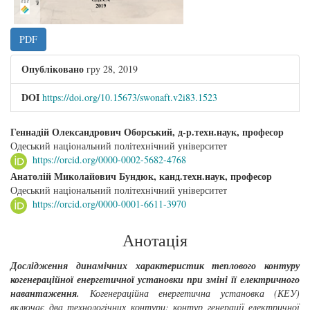
PDF
Опубліковано
гру 28, 2019
DOI
https://doi.org/10.15673/swonaft.v2i83.1523
##plugins.themes.bootstrap3.article.main##
Геннадій Олександрович Оборський, д-р.техн.наук, професор
Одеський національний політехнічний університет
https://orcid.org/0000-0002-5682-4768
Анатолій Миколайович Бундюк, канд.техн.наук, професор
Одеський національний політехнічний університет
https://orcid.org/0000-0001-6611-3970
Анотація
Дослідження динамічних характеристик теплового контуру
когенераційної енергетичної установки при зміні її електричного
навантаження.
Когенераційна енергетична установка
(
КЕУ)
включає два технологічних контури: контур генерації електричної