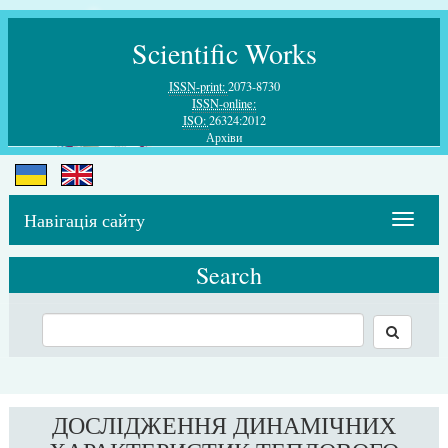
Scientific Works
ISSN-print:
2073-8730
ISSN-online:
ISO:
26324:2012
Архiви
Навігація сайту
Toggle
navigat
Search
ДОСЛІДЖЕННЯ ДИНАМІЧНИХ