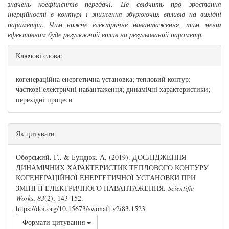
значень коефіцієнтів передачі. Це свідчить про зростання
інерційності в контурі і зниження збурюючих впливів на вихідні
параметри. Чим нижче електричне навантаження, тим менш
ефективним буде регулюючий вплив на регульований параметр.
Ключові слова:
когенераційна енергетична установка; тепловий контур;
часткові електричні навантаження; динамічні характеристики;
перехідні процеси
##plugins.themes.bootstrap3.article.details#
Як цитувати
Оборський, Г., & Бундюк, А. (2019). ДОСЛІДЖЕННЯ
ДИНАМІЧНИХ ХАРАКТЕРИСТИК ТЕПЛОВОГО КОНТУРУ
КОГЕНЕРАЦІЙНОЇ ЕНЕРГЕТИЧНОЇ УСТАНОВКИ ПРИ
ЗМІНІ ЇЇ ЕЛЕКТРИЧНОГО НАВАНТАЖЕННЯ.
Scientific
Works
,
83
(2), 143-152.
https://doi.org/10.15673/swonaft.v2i83.1523
Формати цитування