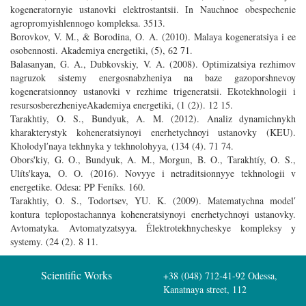
kogeneratornyie ustanovki elektrostantsii. In Nauchnoe obespechenie
agropromyishlennogo kompleksa. 3513.
Borovkov, V. M., & Borodina, O. A. (2010). Malaya kogeneratsiya i ee
osobennosti. Akademiya energetiki, (5), 62 71.
Balasanyan, G. A., Dubkovskiy, V. A. (2008). Optimizatsiya rezhimov
nagruzok sistemy energosnabzheniya na baze gazoporshnevoy
kogeneratsionnoy ustanovki v rezhime trigeneratsii. Ekotekhnologii i
resursosberezheniyeAkademiya energetiki, (1 (2)). 12 15.
Tarakhtiy, O. S., Bundyuk, A. M. (2012). Analiz dynamichnykh
kharakterystyk koheneratsiynoyi enerhetychnoyi ustanovky (KEU).
Kholodylʹnaya tekhnyka y tekhnolohyya, (134 (4). 71 74.
Obors'kiy, G. O., Bundyuk, A. M., Morgun, B. O., Tarakhtíy, O. S.,
Ulíts'kaya, O. O. (2016). Novyye i netraditsionnyye tekhnologii v
energetike. Odesa: PP Feníks. 160.
Tarakhtiy, O. S., Todortsev, YU. K. (2009). Matematychna modelʹ
kontura teplopostachannya koheneratsiynoyi enerhetychnoyi ustanovky.
Avtomatyka. Avtomatyzatsyya. Élektrotekhnycheskye kompleksy y
systemy. (24 (2). 8 11.
Scientific Works
+38 (048) 712-41-92
Odessa,
Kanatnaya street, 112