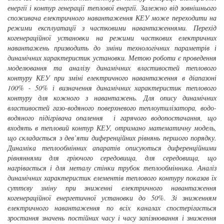
енергії і контур генерації теплової енергії. Залежно від зовнішнього
споживача електричного навантаження КЕУ може переходити на
режими експлуатації з частковими навантаженнями. Перехід
когенераційної установки на режими часткових електричних
навантажень призводить до зміни технологічних параметрів і
динамічних характеристик установки. Метою роботи є проведення
моделювання та аналізу динамічних властивостей теплового
контуру КЕУ при зміні електричного навантаження в діапазоні
100% - 50% і визначення динамічних характеристик теплового
контуру для кожного з навантажень. Для опису динамічних
властивостей газо-водяного поверхневого теплоутилізатора, водо-
водяного підігрівача опалення і гарячого водопостачання, що
входять в тепловий контур КЕУ, отримано математичну модель,
що складається з дев
’яти
диференційних рівнянь першого порядку.
Динаміка теплообмінних апаратів описуються диференційними
рівняннями для гріючого середовища, для середовища, що
нагрівається і для металу стінки трубок теплообмінника. Аналіз
динамічних характеристик елементів теплового контуру показав їх
суттєву зміну при зниженні електричного навантаження
когенераційної енергетичної установки до 50%. Зі зниженням
електричного навантаження по всіх каналах спостерігається
зростання значень постійних часу і часу запізнювання і зниження