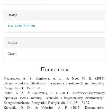
Номер
Том 83 № 2 (2019)
Розділ
Статті
Посилання
Mazurenko, A. S., Denisova, A. E., & Ngo, M. H. (2013).
Ekonomicheskaya effektivnost parogazovyih ustanovok na biotoplive.
Energetika, (1), 15. 15 19.
Redko, A. A., & Pavlovskiy, S. V. (2011). Usovershenstvovannaya
teplovaya shema kotelnoy ustanovki s kogeneratsiey elektroenergii.
Energosberezhenie. Energetika. Energoaudit, (11 (93)). 23 27.
Krivchik, D. D., & Voloshin, A. P. (2012). Kogeneratsiya.