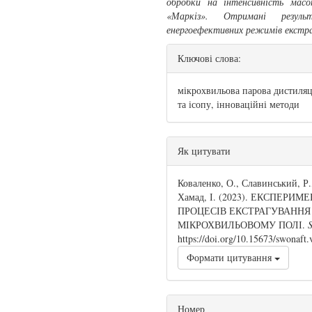
обробки на інтенсивність масо
«Маркіз». Отримані резул
енергоефективних режимів екстраг
Ключові слова:
мікрохвильова парова дистиляці
та ісопу, інноваційні методи
##plugins.themes.boot
Як цитувати
Коваленко, О., Славинський, Р.
Хамад, І. (2023). ЕКСПЕ
ПРОЦЕСІВ ЕКСТРАГУВАННЯ 
МІКРОХВИЛЬОВОМУ ПОЛІ.
S
https://doi.org/10.15673/swonaft
Формати цитування
Номер