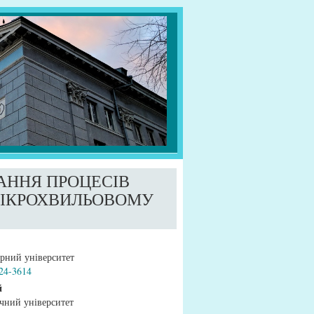
ННЯ ПРОЦЕСІВ
МІКРОХВИЛЬОВОМУ
tstrap3.article.main##
рний університет
724-3614
й
чний університет