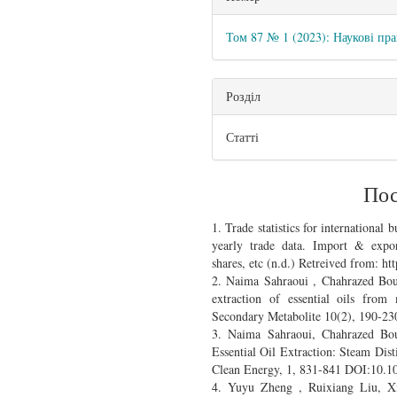
Том 87 № 1 (2023): Наукові пра
Розділ
Статті
Пос
1. Trade statistics for international
yearly trade data. Import & expor
shares, etc (n.d.) Retreived from: h
2. Naima Sahraoui , Chahrazed Bout
extraction of essential oils from 
Secondary Metabolite 10(2), 190-2
3. Naima Sahraoui, Chahrazed Bout
Essential Oil Extraction: Steam Dist
Clean Energy, 1, 831-841 DOI:10.1
4. Yuyu Zheng , Ruixiang Liu, 