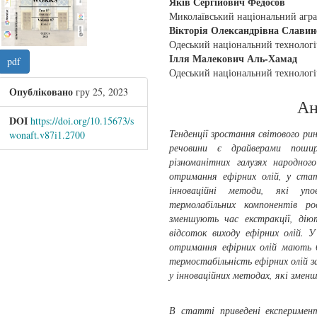
Яків Сергійович Федосов
Миколаївський національний агра
Вікторія Олександрiвна Славин
Одеський національний технологі
Ілля Малекович Аль-Хамад
pdf
Одеський національний технологі
Опубліковано
гру 25, 2023
Ан
DOI
https://doi.org/10.15673/s
Тенденції зростання світового ри
wonaft.v87i1.2700
речовини є драйверами пошир
різноманітних галузях народног
отримання ефірних олій, у стат
інноваційні методи, які уп
термолабільних компонентів ро
зменшують час екстракції, дію
відсоток виходу ефірних олій. 
отримання ефірних олій мають б
термостабільність ефірних олій з
у інноваційних методах, які змен
В статті приведені експеримента