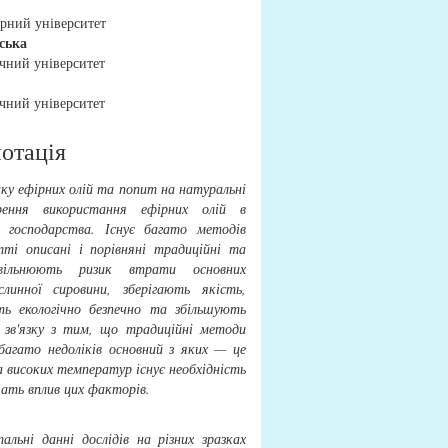
рний університет
ська
чний університет
чний університет
отація
нку ефірних олій та попит на натуральні
ення використання ефірних олій в
о господарства. Існує багато методів
ті описані і порівняні традиційні та
овільнюють ризик втрати основних
слинної сировини, зберігають якість,
ть екологічно безпечно та збільшують
У зв'язку з тим, що традиційні методи
агато недоліків основний з яких — це
а високих температур існує необхідність
шать вплив цих факторів.
льні данні дослідів на різних зразках