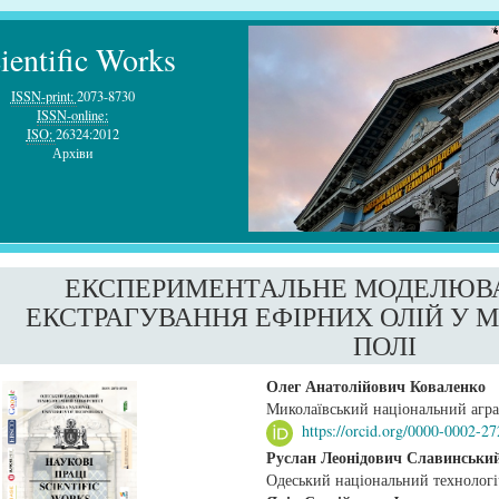
ientific Works
ISSN-print:
2073-8730
ISSN-online:
ISO:
26324:2012
Архiви
ЕКСПЕРИМЕНТАЛЬНЕ МОДЕЛЮВА
ЕКСТРАГУВАННЯ ЕФІРНИХ ОЛІЙ У 
ПОЛІ
##plugins.themes.bootstrap3.article.sidebar##
##plugins.themes.boo
Олег Анатолійович Коваленко
Миколаївський національний агра
https://orcid.org/0000-0002-2
Руслан Леонiдович Славинськи
Одеський національний технологі