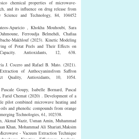
sico chemical properties of microwave-
rch, and its influence on drug release from
ry Science and Technology, 84, 104452
ateos-Aparicio , Khokha Mouhoubi, Sara
 Dahmoune, Ferroudja Belmehdi, Chaﬁaa
kbache-Makhlouf (2023). Kinetic Modeling
ng of Potat Peels and Their Effects on
apacity. Antioxidants, 12, 638.
ría J. Cocero and Rafael B. Mato. (2021).
Extraction of Anthocyaninsfrom Saffron
ct Quality, Antioxidants, 10, 1054.
 Pascale Goupy, Isabelle Bornard, Pascal
t, Farid Chemat (2020) . Development of a
cale pilot combined microwave heating and
ial oils and phenolic compounds from orange
Emerging Technologies, 61, 102338.
an, Akmal Nazir, Usman Amin, Muhammad
an Khan, Mohammad Ali Shariati,Maksim
Microwave - Vacuum Extraction Technique