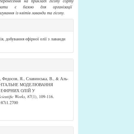
перенесення на прикладі гісопу сорту
ьтати є базою для організації
ування із квітів лаванди та гісопу.
я, добування ефірної олії з лаванди
strap3.article.details##
, Федосов, Я., Славинська, В., & Аль-
РИМЕНТАЛЬНЕ МОДЕЛЮВАННЯ
ЕФІРНИХ ОЛІЙ У
cientific Works
,
87
(1), 109-116.
.v87i1.2700