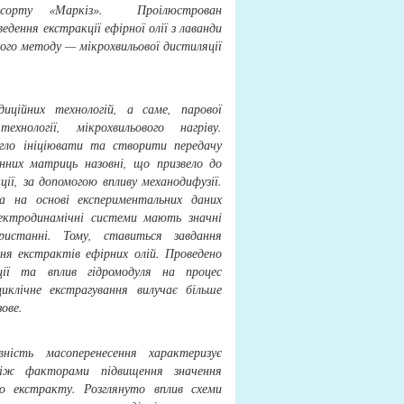
 сорту «Маркіз». Проілюстрован
оведення
екстракції ефірної олії з лаванди
ного методу — мікрохвильової дистиляції
иційних технологій, а саме, парової
ехнології, мікрохвильового нагріву.
огло ініціювати та створити передачу
нних матриць назовні, що призвело до
ції, за допомогою
впливу механодифузії.
а на основі експериментальних даних
ектродинамічні системи мають значні
истанні. Тому, ставиться завдання
ня екстрактів ефірних олій. Проведено
ції та вплив гідромодуля на процес
иклічне екстрагування вилучає більше
ове.
вність масоперенесення характеризує
між факторами підвищення значення
ю екстракту. Розглянуто вплив схеми