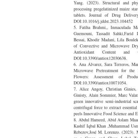
Yang. (2023). Structural and phy
processing pregelatinized maize sta
tablets. Journal of Drug Delive
DOI:10.1016/j.jddst.2023.104452
5. Fatiha Brahmi,, Inmaculada M
Guemouni, Tassadit Sahki,Farid
Bessai, Khodir Madani, Lila Boule
of Convective and Microwave Dryi
Antioxidant Content and C
DOI:10.3390/antiox12030638.
6. Ana Álvarez, Sara Terreros, Ma
Microwave Pretreatment for the 
Flowers: Assessment of Produ
DOI:10.3390/antiox10071054.
7. Alice Angoy, Christian Ginies,
Ginisty, Alain Sommier, Marc Vala
green innovative semi-industrial s
centrifugal force to extract essent
peels Innovative Food Science and 
8. Abdul Hameed, Abid Aslam Ma
Kashif Iqbal Khan ,Muhammad Usm
Rebezov,José M. Lorenzo. (2023). 