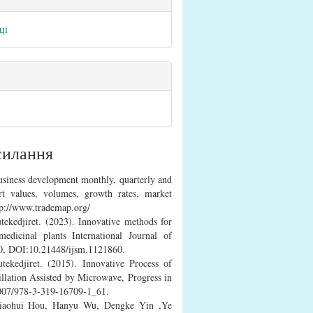
ці
илання
 business development monthly, quarterly and
t values, volumes, growth rates, market
ttp://www.trademap.org/
ekedjiret. (2023). Innovative methods for
medicinal plants International Journal of
30, DOI:10.21448/ijsm.1121860.
ekedjiret. (2015). Innovative Process of
illation Assisted by Microwave, Progress in
007/978-3-319-16709-1_61.
Xiaohui Hou, Hanyu Wu, Dengke Yin ,Ye