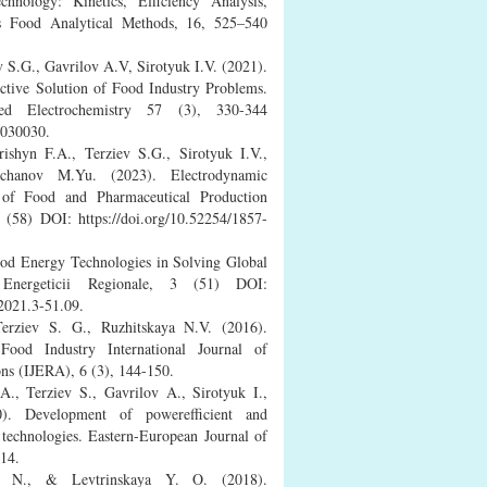
nology: Kinetics, Efficiency Analysis,
s Food Analytical Methods, 16, 525–540
v S.G., Gavrilov A.V, Sirotyuk I.V. (2021).
ective Solution of Food Industry Problems.
ed Electrochemistry 57 (3), 330-344
1030030.
ishyn F.A., Terziev S.G., Sirotyuk I.V.,
chanov M.Yu. (2023). Electrodynamic
 of Food and Pharmaceutical Production
 (58) DOI: https://doi.org/10.52254/1857-
ood Energy Technologies in Solving Global
Energeticii Regionale, 3 (51) DOI:
2021.3-51.09.
rziev S. G., Ruzhitskaya N.V. (2016).
Food Industry International Journal of
ns (IJERA), 6 (3), 144-150.
., Terziev S., Gavrilov A., Sirotyuk I.,
. Development of power­efficient and
 technologies. Eastern-European Journal of
-14.
 N., & Levtrinskaya Y. O. (2018).