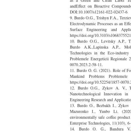
as a Green and Clean Label Tech
andEffect on Bioactive Compound
DOI:10.1007/s12161-022-02437-6
9. Burdo O.G., Trishyn F.A., Terzie
Electrodynamic Processes as an Eff
Surface Engineering and Appli
https://doi.org/10.3103/s106837552
10. Burdo O.G., Levitsky A.P., Tr
Burdo A.K.,Lapinska A.P., Mol
Technologies in the Eco-industry
Problemele Energeticii Regionale 2
0070.2023.2-58-11.
11. Burdo O. G. (2021). Role of F
Mankind Problems Problemele 
https://doi.org/10.52254/1857-0070.
12. Burdo О.G., Zykov A. V., Te
Nanotechnological Innovation in 
Engineering Research and Applicatio
13. Burdo O., Bezbakh I., Zykov A
Mazurenko I., Yunbo Li. (2020)
environmentally safe coffee product
Enterprise Technologies, 11(103), 6
14. Burdo O. G., Bandura V.