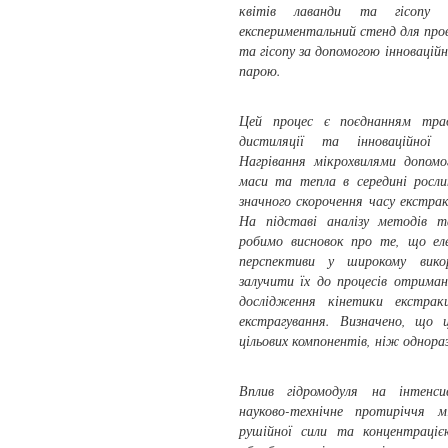
квітів лаванди та гісопу
експериментальний стенд для пр
та гісопу за допомогою інновацій
парою.
Цей процес є поєднанням трад
дистиляції та інноваційної т
Нагрівання мікрохвилями допом
маси та тепла в середині росли
значного скорочення часу екстрак
На підставі аналізу методів т
робимо висновок про те, що ел
перспективи у широкому викор
залучити їх до процесів отриман
дослідження кінетики екстрак
екстрагування. Визначено, що ц
цільових компонентів, ніж однораз
Вплив гідромодуля на інтенси
науково-технічне протиріччя 
рушійної сили та концентраціє