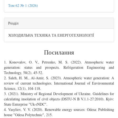
Том 62 № 1 (2026)
Розділ
ХОЛОДИЛЬНА ТЕХНІКА ТА ЕНЕРГОТЕХНОЛОГІЇ
Посилання
1. Konovalov, O. V., Petrenko, M. S. (2022). Atmospheric water
generation: status and prospects. Refrigeration Engineering and
Technology, 58(2), 45-52.
2. Saleh, H. M., Al-Amir, S. (2023). Atmospheric water generation: A
review of current technologies. International Journal of Environmental
Science, 12(1), 104-118.
3. (2021). Ministry of Regional Development of Ukraine. Guidelines for
calculating insolation of civil objects (DSTU-N B V.1.1-27:2010). Kyiv:
State Enterprise "Uk-rNDC".
4. Vasyliev, V. V. (2020). Renewable energy sources: Odesa: Publishing
house "Odesa Polytechnic", 215.