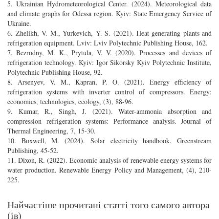
5. Ukrainian Hydrometeorological Center. (2024). Meteorological data
and climate graphs for Odessa region. Kyiv: State Emergency Service of
Ukraine.
6. Zhelikh, V. M., Yurkevich, Y. S. (2021). Heat-generating plants and
refrigeration equipment. Lviv: Lviv Polytechnic Publishing House, 162.
7. Bezrodny, M. K., Prytula, V. V. (2020). Processes and devices of
refrigeration technology. Kyiv: Igor Sikorsky Kyiv Polytechnic Institute,
Polytechnic Publishing House, 92.
8. Arsenyev, V. M., Kapran, P. O. (2021). Energy efficiency of
refrigeration systems with inverter control of compressors. Energy:
economics, technologies, ecology, (3), 88-96.
9. Kumar, R., Singh, J. (2021). Water-ammonia absorption and
compression refrigeration systems: Performance analysis. Journal of
Thermal Engineering, 7, 15-30.
10. Boxwell, M. (2024). Solar electricity handbook. Greenstream
Publishing, 45-52.
11. Dixon, R. (2022). Economic analysis of renewable energy systems for
water production. Renewable Energy Policy and Management, (4), 210-
225.
Найчастіше прочитані статті того самого автора
(ів)