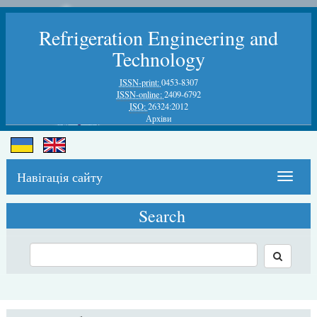
Refrigeration Engineering and
Technology
ISSN-print:
0453-8307
ISSN-online:
2409-6792
ISO:
26324:2012
Архiви
Навігація сайту
Toggle
navigat
Search