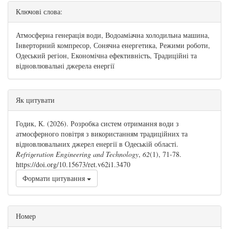
Ключові слова:
Атмосферна генерація води, Водоаміачна холодильна машина,
Інверторний компресор, Сонячна енергетика, Режими роботи,
Одеський регіон, Економічна ефективність, Традиційні та
відновлювальні джерела енергії
##plugins.themes.bootstrap3.article.details#
Як цитувати
Годик, К. (2026). Розробка систем отримання води з
атмосферного повітря з використанням традиційних та
відновлювальних джерел енергії в Одеській області.
Refrigeration Engineering and Technology
,
62
(1), 71-78.
https://doi.org/10.15673/ret.v62i1.3470
Формати цитування
Номер