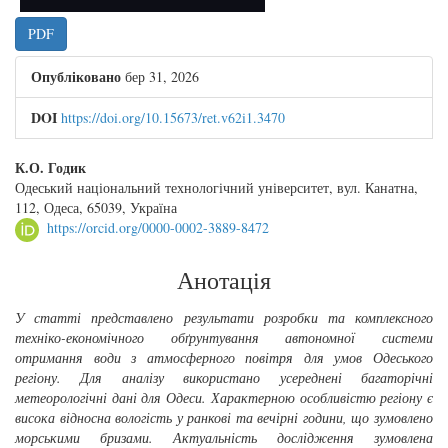
PDF
Опубліковано
бер 31, 2026
DOI
https://doi.org/10.15673/ret.v62i1.3470
##plugins.themes.bootstrap3.article.main##
К.О. Годик
Одеський національний технологічний університет, вул. Канатна,
112, Одеса, 65039, Україна
https://orcid.org/0000-0002-3889-8472
Анотація
У статті представлено результати розробки та комплексного
техніко-економічного обґрунтування автономної системи
отримання води з атмосферного повітря для умов Одеського
регіону. Для аналізу використано усереднені багаторічні
метеорологічні дані для Одеси. Характерною особливістю регіону є
висока відносна вологість у ранкові та вечірні години, що зумовлено
морськими бризами. Актуальність дослідження зумовлена