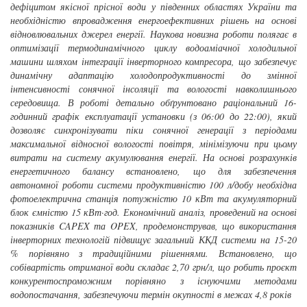
дефіцитом якісної прісної води у південних областях України та
необхідністю впровадження енергоефективних рішень на основі
відновлювальних джерел енергії. Наукова новизна роботи полягає в
оптимізації термодинамічного циклу водоаміачної холодильної
машини шляхом інтеграції інверторного компресора, що забезпечує
динамічну адаптацію холодопродуктивності до змінної
інтенсивності сонячної інсоляції та вологості навколишнього
середовища. В роботі детально обґрунтовано раціональний 16-
годинний графік експлуатації установки (з 06:00 до 22:00), який
дозволяє синхронізувати піки сонячної генерації з періодами
максимальної відносної вологості повітря, мінімізуючи при цьому
витрати на систему акумулювання енергії. На основі розрахунків
енергетичного балансу встановлено, що для забезпечення
автономної роботи системи продуктивністю 100 л/добу необхідна
фотоелектрична станція потужністю 10 кВт та акумуляторний
блок ємністю 15 кВт·год. Економічний аналіз, проведений на основі
показників CAPEX та OPEX, продемонстрував, що використання
інверторних технологій підвищує загальний ККД системи на 15-20
% порівняно з традиційними рішеннями. Встановлено, що
собівартість отриманої води складає 2,70 грн/л, що робить проєкт
конкурентоспроможним порівняно з існуючими методами
водопостачання, забезпечуючи термін окупності в межах 4,8 років