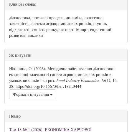
Ключові слова:
діагностика, потокові процеси, динаміка, екзогенна
залежність, системи агропромислових ринків, ступінь
відкритості, ємність ринку, експорт, імпорт, ендогенний
розвиток, виклики
##plugins.themes.bootstrap3.article.details#
Як цитувати
Нікішина, О. (2026). Методичне забезпечення діагностики
екзогенної залежності систем агропромислових ринків в
умовах викликів і загроз.
Food Industry Economics
,
18
(1), 15-
28. https://doi.org/10.15673/fie.v18i1.3444
Формати цитування
Номер
Том 18 № 1 (2026): ЕКОНОМІКА ХАРЧОВОЇ