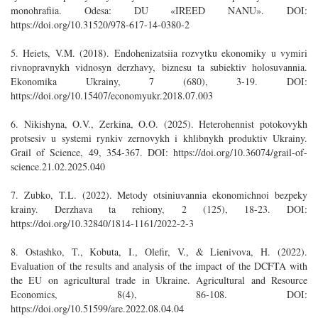
monohrafiia. Odesa: DU «IREED NANU». DOI:
https://doi.org/10.31520/978-617-14-0380-2
5. Heiets, V.M. (2018). Endohenizatsiia rozvytku ekonomiky u vymiri
rivnopravnykh vidnosyn derzhavy, biznesu ta subiektiv holosuvannia.
Ekonomika Ukrainy, 7 (680), 3-19. DOI:
https://doi.org/10.15407/economyukr.2018.07.003
6. Nikishyna, O.V., Zerkina, O.O. (2025). Heterohennist potokovykh
protsesiv u systemi rynkiv zernovykh i khlibnykh produktiv Ukrainy.
Grail of Science, 49, 354-367. DOI: https://doi.org/10.36074/grail-of-
science.21.02.2025.040
7. Zubko, T.L. (2022). Metody otsiniuvannia ekonomichnoi bezpeky
krainy. Derzhava ta rehiony, 2 (125), 18-23. DOI:
https://doi.org/10.32840/1814-1161/2022-2-3
8. Ostashko, T., Kobuta, I., Olefir, V., & Lienivova, H. (2022).
Evaluation of the results and analysis of the impact of the DCFTA with
the EU on agricultural trade in Ukraine. Agricultural and Resource
Economics, 8(4), 86-108. DOI:
https://doi.org/10.51599/are.2022.08.04.04