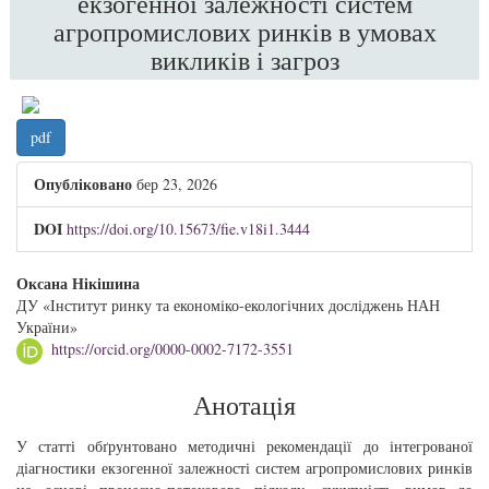
екзогенної залежності систем
агропромислових ринків в умовах
викликів і загроз
##plugins.themes.bootstrap3.article.sidebar
pdf
Опубліковано
бер 23, 2026
DOI
https://doi.org/10.15673/fie.v18i1.3444
##plugins.themes.bootstrap3.article.main##
Оксана Нікішина
ДУ «Інститут ринку та економіко-екологічних досліджень НАН
України»
https://orcid.org/0000-0002-7172-3551
Анотація
У статті обґрунтовано методичні рекомендації до інтегрованої
діагностики екзогенної залежності систем агропромислових ринків