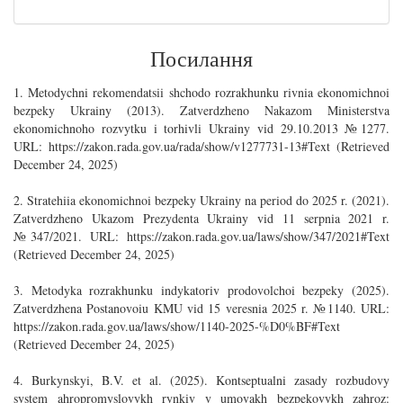
Посилання
1. Metodychni rekomendatsii shchodo rozrakhunku rivnia ekonomichnoi
bezpeky Ukrainy (2013). Zatverdzheno Nakazom Ministerstva
ekonomichnoho rozvytku i torhivli Ukrainy vid 29.10.2013 №1277.
URL: https://zakon.rada.gov.ua/rada/show/v1277731-13#Text (Retrieved
December 24, 2025)
2. Stratehiia ekonomichnoi bezpeky Ukrainy na period do 2025 r. (2021).
Zatverdzheno Ukazom Prezydenta Ukrainy vid 11 serpnia 2021 r.
№347/2021. URL: https://zakon.rada.gov.ua/laws/show/347/2021#Text
(Retrieved December 24, 2025)
3. Metodyka rozrakhunku indykatoriv prodovolchoi bezpeky (2025).
Zatverdzhena Postanovoiu KMU vid 15 veresnia 2025 r. №1140. URL:
https://zakon.rada.gov.ua/laws/show/1140-2025-%D0%BF#Text
(Retrieved December 24, 2025)
4. Burkynskyi, B.V. et al. (2025). Kontseptualni zasady rozbudovy
system ahropromyslovykh rynkiv v umovakh bezpekovykh zahroz: