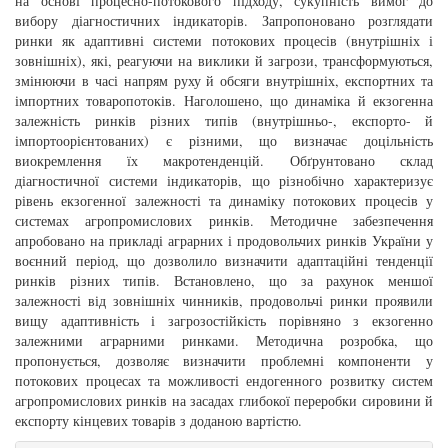
на основі процесно-потокового підходу, сукупність вимог до
вибору діагностичних індикаторів. Запропоновано розглядати
ринки як адаптивні системи потокових процесів (внутрішніх і
зовнішніх), які, реагуючи на виклики й загрози, трансформуються,
змінюючи в часі напрям руху й обсяги внутрішніх, експортних та
імпортних товаропотоків. Наголошено, що динаміка й екзогенна
залежність ринків різних типів (внутрішньо-, експорто- й
імпортоорієнтованих) є різними, що визначає доцільність
виокремлення їх макротенденцій. Обґрунтовано склад
діагностичної системи індикаторів, що різнобічно характеризує
рівень екзогенної залежності та динаміку потокових процесів у
системах агропромислових ринків. Методичне забезпечення
апробовано на прикладі аграрних і продовольчих ринків України у
воєнний період, що дозволило визначити адаптаційні тенденції
ринків різних типів. Встановлено, що за рахунок меншої
залежності від зовнішніх чинників, продовольчі ринки проявили
вищу адаптивність і загрозостійкість порівняно з екзогенно
залежними аграрними ринками. Методична розробка, що
пропонується, дозволяє визначити проблемні компоненти у
потокових процесах та можливості ендогенного розвитку систем
агропромислових ринків на засадах глибокої переробки сировини й
експорту кінцевих товарів з доданою вартістю.