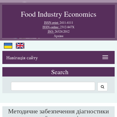
Food Industry Economics
ISSN-print:
2411-4111
ISSN-online:
2312-847X
ISO:
26324:2012
Архiви
Навігація сайту
Toggle
navigat
Search
Методичне забезпечення діагностики