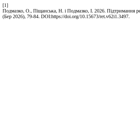
[1]
Подмазко, О., Піщанська, Н. і Подмазко, І. 2026. Підтриманн
(Бер 2026), 79-84. DOI:https://doi.org/10.15673/ret.v62i1.3497.