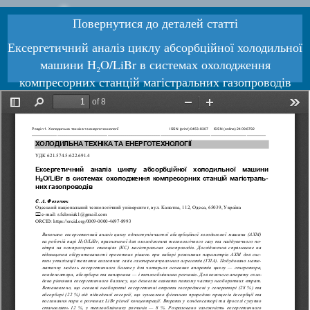
Повернутися до деталей статті
Ексергетичний аналіз циклу абсорбційної холодильної
машини H₂O/LiBr в системах охолодження
компресорних станцій магістральних газопроводів
Завантажити PDF