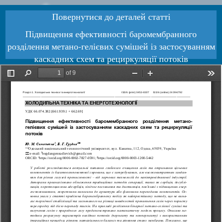
Повернутися до деталей статті
Підвищення ефективності баромембранного
розділення метано-гелієвих сумішей із застосуванням
каскадних схем та рециркуляції потоків
Завантажити PDF