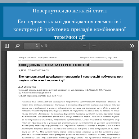
Повернутися до деталей статті
Експериментальні дослідження елементів і
конструкцій побутових приладів комбінованої
термічної дії
Завантажити PDF