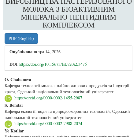
ВИРОБНИЦТВА ПАСТЕРИЗОВАНОГО
МОЛОКА З БІОАКТИВНИМ
МІНЕРАЛЬНО-ПЕПТИДНИМ
КОМПЛЕКСОМ
##plugins.themes.bootstrap3.article.sidebar
PDF (English)
Опубліковано
тра 14, 2026
DOI
https://doi.org/10.15673/fst.v20i2.3475
##plugins.themes.bootstrap3.article.main##
O. Chabanova
Кафедра технології молока, олійно-жирових продуктів та індустрії
краси, Одеський національний технологічний університет
https://orcid.org/0000-0002-1455-2987
S. Bondar
Кафедра екології, води та природоохоронних технологій, Одеський
національний технологічний університет
https://orcid.org/0000-0002-7908-2074
Ye Kotliar
Кафедра технології молока, олійно-жирових продуктів та індустрії