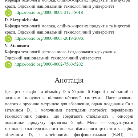
краси, Одеський національний технологічний університет
https://orcid.org/0000-0002-2173-8018
D. Skrypnichenko
Кафедра технології молока, олійно-жирових продуктів та індустрії
краси, Одеський національний технологічний університет
https://orcid.org/0000-0003-2019-209X
V. Atanasova
Кафедра технології ресторанного і оздоровчого харчування,
Одеський національний технологічний університет
https://orcid.org/0000-0002-7560-5202
Анотація
Дефіцит кальцію та вітаміну D в Україні й Європі пов’язаний із
ризиком порушень кістково-м’язової системи. Пастеризоване
молоко є зручною матрицею для збагачення, однак поєднання Ca з
вітаміном D₃ і молочними пептидами потребує перевірених
технологічних рішень, що зберігають стабільність і сенсорні
показники продукту протягом 6 діб. Мета — обґрунтувати
технологію пастеризованого молока, збагаченого цитратом кальцію,
вітаміном D₃ і казеїновими фосфопептидами (КФП), із