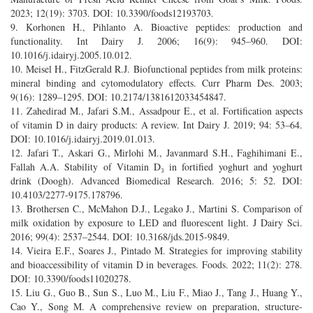
2023; 12(19): 3703. DOI: 10.3390/foods12193703.
9. Korhonen H., Pihlanto A. Bioactive peptides: production and
functionality. Int Dairy J. 2006; 16(9): 945–960. DOI:
10.1016/j.idairyj.2005.10.012.
10. Meisel H., FitzGerald R.J. Biofunctional peptides from milk proteins:
mineral binding and cytomodulatory effects. Curr Pharm Des. 2003;
9(16): 1289–1295. DOI: 10.2174/1381612033454847.
11. Zahedirad M., Jafari S.M., Assadpour E., et al. Fortification aspects
of vitamin D in dairy products: A review. Int Dairy J. 2019; 94: 53–64.
DOI: 10.1016/j.idairyj.2019.01.013.
12. Jafari T., Askari G., Mirlohi M., Javanmard S.H., Faghihimani E.,
Fallah A.A. Stability of Vitamin D₃ in fortified yoghurt and yoghurt
drink (Doogh). Advanced Biomedical Research. 2016; 5: 52. DOI:
10.4103/2277-9175.178796.
13. Brothersen C., McMahon D.J., Legako J., Martini S. Comparison of
milk oxidation by exposure to LED and fluorescent light. J Dairy Sci.
2016; 99(4): 2537–2544. DOI: 10.3168/jds.2015-9849.
14. Vieira E.F., Soares J., Pintado M. Strategies for improving stability
and bioaccessibility of vitamin D in beverages. Foods. 2022; 11(2): 278.
DOI: 10.3390/foods11020278.
15. Liu G., Guo B., Sun S., Luo M., Liu F., Miao J., Tang J., Huang Y.,
Cao Y., Song M. A comprehensive review on preparation, structure-