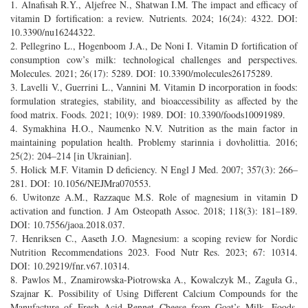
1. Alnafisah R.Y., Aljefree N., Shatwan I.M. The impact and efficacy of
vitamin D fortification: a review. Nutrients. 2024; 16(24): 4322. DOI:
10.3390/nu16244322.
2. Pellegrino L., Hogenboom J.A., De Noni I. Vitamin D fortification of
consumption cow’s milk: technological challenges and perspectives.
Molecules. 2021; 26(17): 5289. DOI: 10.3390/molecules26175289.
3. Lavelli V., Guerrini L., Vannini M. Vitamin D incorporation in foods:
formulation strategies, stability, and bioaccessibility as affected by the
food matrix. Foods. 2021; 10(9): 1989. DOI: 10.3390/foods10091989.
4. Symakhina H.O., Naumenko N.V. Nutrition as the main factor in
maintaining population health. Problemy starinnia i dovholittia. 2016;
25(2): 204–214 [in Ukrainian].
5. Holick M.F. Vitamin D deficiency. N Engl J Med. 2007; 357(3): 266–
281. DOI: 10.1056/NEJMra070553.
6. Uwitonze A.M., Razzaque M.S. Role of magnesium in vitamin D
activation and function. J Am Osteopath Assoc. 2018; 118(3): 181–189.
DOI: 10.7556/jaoa.2018.037.
7. Henriksen C., Aaseth J.O. Magnesium: a scoping review for Nordic
Nutrition Recommendations 2023. Food Nutr Res. 2023; 67: 10314.
DOI: 10.29219/fnr.v67.10314.
8. Pawlos M., Znamirowska-Piotrowska A., Kowalczyk M., Zaguła G.,
Szajnar K. Possibility of Using Different Calcium Compounds for the
Manufacture of Fresh Acid Rennet Cheese from Goat’s Milk. Foods.