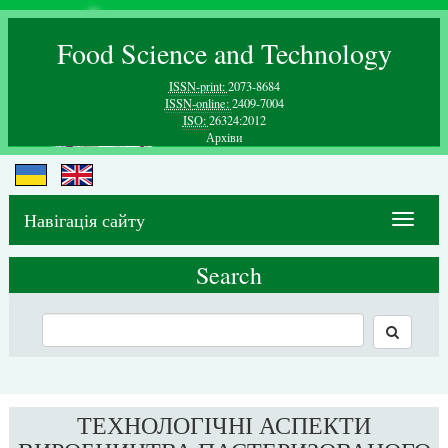
Food Science and Technology
ISSN-print:
2073-8684
ISSN-online:
2409-7004
ISO:
26324:2012
Архiви
Навігація сайту
Toggle
navigat
Search
ТЕХНОЛОГІЧНІ АСПЕКТИ