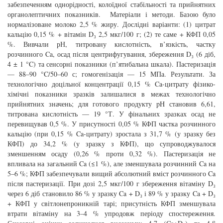
забезпеченням однорідності, колоїдної стабільності та прийнятних
органолептичних показників. Матеріали і методи. Базою було
нормалізоване молоко 2,5 % жиру. Дослідні варіанти: (1) цитрат
кальцію 0,15 % + вітамін D₃ 2,5 мкг/100 г; (2) те саме + КФП 0,05
%. Вивчали рН, титровану кислотність, в’язкість, частку
розчинного Ca, осад після центрифугування, збереження D₃ (6 діб,
4 ± 1 °C) та сенсорні показники (п’ятибальна шкала). Пастеризація
— 88–90 °C/50–60 с; гомогенізація — 15 МПа. Результати. За
технологічно доцільної концентрації 0,15 % Ca-цитрату фізико-
хімічні показники зразків залишалися в межах технологічно
прийнятних значень; для готового продукту pH становив 6,61,
титрована кислотність — 19 °Т. У фінальних зразках осад не
перевищував 0,5 %. У присутності 0,05 % КФП частка розчинного
кальцію (при 0,15 % Ca-цитрату) зростала з 31,7 % (у зразку без
КФП) до 34,2 % (у зразку з КФП), що супроводжувалося
зменшенням осаду (0,26 % проти 0,32 %). Пастеризація не
впливала на загальний Ca (≤1 %), але зменшувала розчинний Ca на
5–6 %; КФП забезпечували вищий абсолютний вміст розчинного Ca
після пастеризації. При дозі 2,5 мкг/100 г збереження вітаміну D₃
через 6 діб становило 86 % у зразку Ca + D₃ і 89 % у зразку Ca + D₃
+ КФП у світлонепроникній тарі; присутність КФП зменшувала
втрати вітаміну на 3–4 % упродовж періоду спостереження.