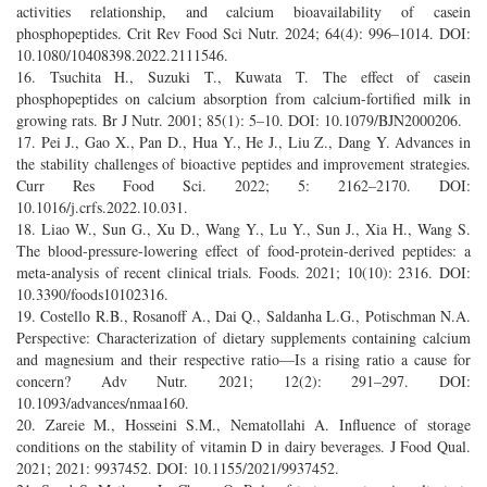
activities relationship, and calcium bioavailability of casein
phosphopeptides. Crit Rev Food Sci Nutr. 2024; 64(4): 996–1014. DOI:
10.1080/10408398.2022.2111546.
16. Tsuchita H., Suzuki T., Kuwata T. The effect of casein
phosphopeptides on calcium absorption from calcium-fortified milk in
growing rats. Br J Nutr. 2001; 85(1): 5–10. DOI: 10.1079/BJN2000206.
17. Pei J., Gao X., Pan D., Hua Y., He J., Liu Z., Dang Y. Advances in
the stability challenges of bioactive peptides and improvement strategies.
Curr Res Food Sci. 2022; 5: 2162–2170. DOI:
10.1016/j.crfs.2022.10.031.
18. Liao W., Sun G., Xu D., Wang Y., Lu Y., Sun J., Xia H., Wang S.
The blood-pressure-lowering effect of food-protein-derived peptides: a
meta-analysis of recent clinical trials. Foods. 2021; 10(10): 2316. DOI:
10.3390/foods10102316.
19. Costello R.B., Rosanoff A., Dai Q., Saldanha L.G., Potischman N.A.
Perspective: Characterization of dietary supplements containing calcium
and magnesium and their respective ratio—Is a rising ratio a cause for
concern? Adv Nutr. 2021; 12(2): 291–297. DOI:
10.1093/advances/nmaa160.
20. Zareie M., Hosseini S.M., Nematollahi A. Influence of storage
conditions on the stability of vitamin D in dairy beverages. J Food Qual.
2021; 2021: 9937452. DOI: 10.1155/2021/9937452.