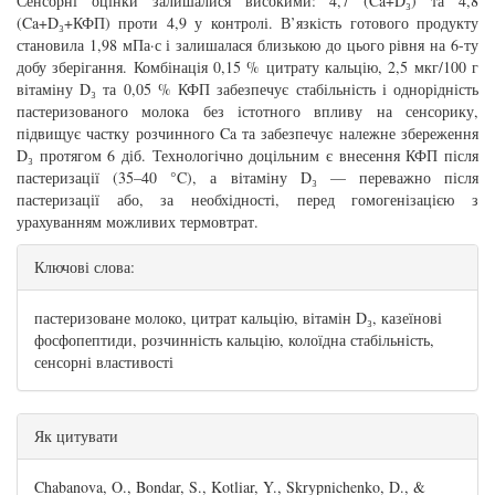
Сенсорні оцінки залишалися високими: 4,7 (Ca+D₃) та 4,8
(Ca+D₃+КФП) проти 4,9 у контролі. В’язкість готового продукту
становила 1,98 мПа·с і залишалася близькою до цього рівня на 6-ту
добу зберігання. Комбінація 0,15 % цитрату кальцію, 2,5 мкг/100 г
вітаміну D₃ та 0,05 % КФП забезпечує стабільність і однорідність
пастеризованого молока без істотного впливу на сенсорику,
підвищує частку розчинного Ca та забезпечує належне збереження
D₃ протягом 6 діб. Технологічно доцільним є внесення КФП після
пастеризації (35–40 °C), а вітаміну D₃ — переважно після
пастеризації або, за необхідності, перед гомогенізацією з
урахуванням можливих термовтрат.
Ключові слова:
пастеризоване молоко, цитрат кальцію, вітамін D₃, казеїнові
фосфопептиди, розчинність кальцію, колоїдна стабільність,
сенсорні властивості
##plugins.themes.bootstrap3.article.details#
Як цитувати
Chabanova, O., Bondar, S., Kotliar, Y., Skrypnichenko, D., &